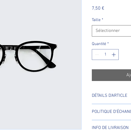
Prix
7,50 €
Taille
*
Sélectionner
Quantité
*
Aj
DÉTAILS D'ARTICLE
Détails d'article. Saisi
POLITIQUE D'ÉCHA
: taille, matière et aut
idéal pour expliquer le
Politique d'échange e
clients.
INFO DE LIVRAISON
visiteurs des conditi