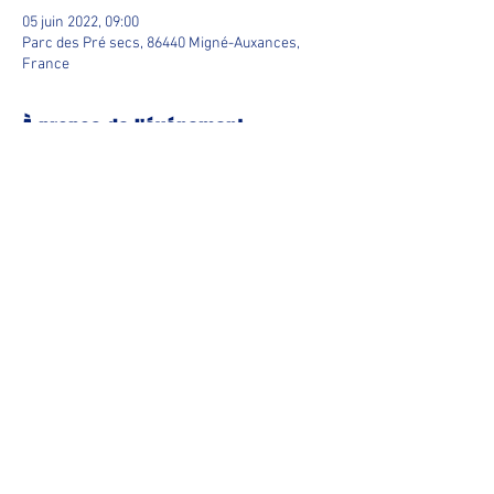
05 juin 2022, 09:00
Parc des Pré secs, 86440 Migné-Auxances,
France
À propos de l'événement
Equipes 3x3 

21€ par équipe

Pré-inscriptions : 
https://form.jotform.com/221225281777053
Ouvert à tous !
Partager cet événement